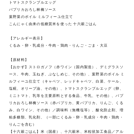
トマトスクランブルエッグ
パプリカおろし林檎ソース
葉野菜のボイル ミルフィーユ仕立て
こんにゃく由来の低糖質米を使った 十六穀ごはん
【アレルギー表示】
くるみ・卵・乳成分・牛肉・鶏肉・りんご・ごま・大豆
【原材料】
【おかず】ストロガノフ（赤ワイン（国内製造）、デミグラスソ
ース、牛肉、玉ねぎ、ぶなしめじ、その他）、葉野菜のボイル ミ
ルフィーユ仕立て（キャベツ、レッドキャベツ、白菜、ケール、
塩糀、オリーブ油、その他）、トマトスクランブルエッグ（卵、
ミニトマト、乳等を主要原料とする食品、牛乳、その他）、パプ
リカおろし林檎ソース（赤パプリカ、黄パプリカ、りんご、くる
み、白ワイン、その他）／調味料（無機塩等）、酸化防止剤、増
粘多糖類、乳化剤、（一部にくるみ・卵・乳成分・牛肉・鶏肉・
りんごを含む）
【十六穀ごはん】米（国産）、十六穀米、米粒状加工食品／アル