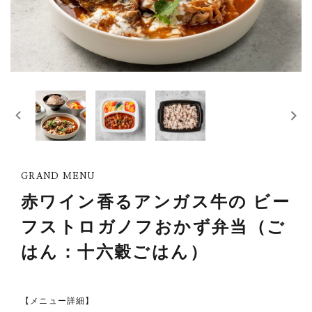
ごはん付き
おかずのみ
［ 何食お届けしますか？ ］
3食セット
6食セット
9食セット
［ 何週間ごとにお届けしますか？ ］
GRAND MENU
赤ワイン香るアンガス牛の ビー
1週間
2週間
週1回お届け
2週に1回お届け
フストロガノフおかず弁当（ご
3週間
4週間
3週に1回お届け
4週に1回お届け
はん：十六穀ごはん）
【メニュー詳細】
メニューを選ぶ