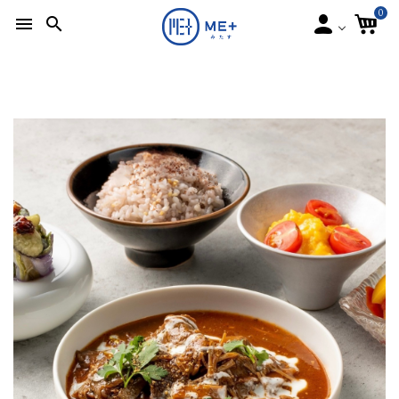
0
menu
search
ME＋
ME＋
［都度購入］
［定期購入］
好きなときに
いつでも解約・停止できます
配送スキップ
好きな分だけ
［ どちらかお選びください ］