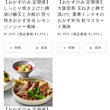
【おかずのみ 定期便】
【おかずのみ 定期便】
しっとり焼き上げた麹
大阪堂島 玉ねぎと麹で
漬け鰤王と大根の 照り
漬けた 栗豚トンテキの
焼きおかず弁当 レモン
おかず弁当 粒マスター
ジンジャー風味
ド風味
¥1,200
(税込価格
¥1,296
)
¥1,200
(税込価格
¥1,296
)
削除
追加
削除
追加
【おかずのみ 定期便】