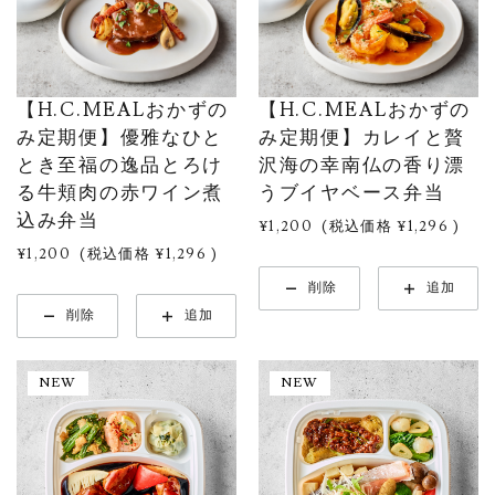
ごはん付き
おかずのみ
【H.C.MEALおかずの
【H.C.MEALおかずの
み定期便】優雅なひと
み定期便】カレイと贅
［ 何食お届けしますか？ ］
とき至福の逸品とろけ
沢海の幸南仏の香り漂
る牛頬肉の赤ワイン煮
うブイヤベース弁当
3食セット
6食セット
9食セット
込み弁当
¥1,200
(税込価格
¥1,296
)
¥1,200
(税込価格
¥1,296
)
［ 何週間ごとにお届けしますか？ ］
削除
追加
削除
追加
1週間
2週間
週1回お届け
2週に1回お届け
3週間
4週間
3週に1回お届け
4週に1回お届け
NEW
NEW
メニューを選ぶ