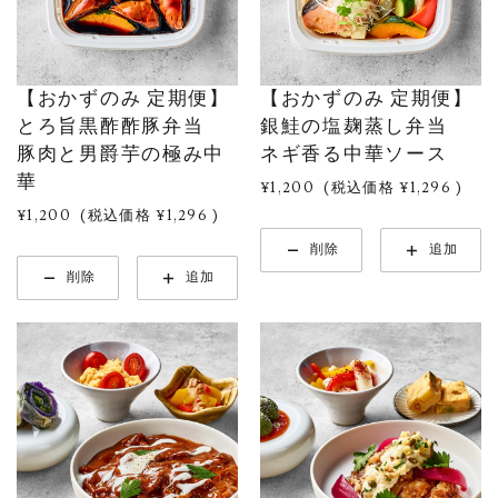
【おかずのみ 定期便】
【おかずのみ 定期便】
とろ旨黒酢酢豚弁当
銀鮭の塩麹蒸し弁当
豚肉と男爵芋の極み中
ネギ香る中華ソース
華
¥1,200
(税込価格
¥1,296
)
¥1,200
(税込価格
¥1,296
)
削除
追加
削除
追加