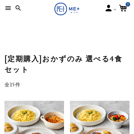
0
menu
search
[定期購入]おかずのみ 選べる4食
ME＋
ME＋
セット
［都度購入］
［定期購入］
好きなときに
いつでも解約・停止できます
配送スキップ
好きな分だけ
全15件
［ どちらかお選びください ］