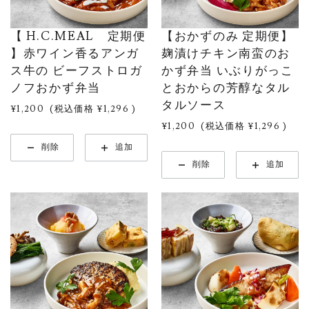
【 H.C.MEAL 定期便
【おかずのみ 定期便】
】赤ワイン香るアンガ
麹漬けチキン南蛮のお
ス牛の ビーフストロガ
かず弁当 いぶりがっこ
ノフおかず弁当
とおからの芳醇なタル
タルソース
¥1,200
(税込価格
¥1,296
)
¥1,200
(税込価格
¥1,296
)
削除
追加
削除
追加